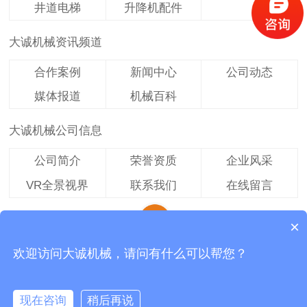
井道电梯
升降机配件
大诚机械资讯频道
合作案例
新闻中心
公司动态
媒体报道
机械百科
大诚机械公司信息
公司简介
荣誉资质
企业风采
VR全景视界
联系我们
在线留言
×
欢迎访问大诚机械，请问有什么可以帮您？
齿条式物料机
|
物料机
|
施工电梯
|
网站地图
河南大诚机械制造有限公司 版权所有
现在咨询
稍后再说