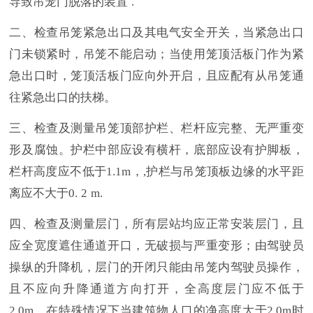
导致吊笼门脱落的装置
.
二、检查吊笼紧急出口及其电气安全开关，当紧急出口
门未锁紧时，吊笼不能启动；当使用笼顶活板门作为紧
急出口时，笼顶活板门应向外开启，且应配有从吊笼通
往紧急出口的扶梯。
三、检查及测量吊笼顶部护栏、
栏杆应完整、无严重变
形及腐蚀。护栏中部应设有横杆，底部应设有护脚板，
栏杆高度应不低于1.1m，
,
护栏与吊笼顶板边缘的水平距
离应不大于
0.
2
m.
四、检查及测量层门，所有层站均应正常安装层门，且
应全宽度遮住通道开口，无破损与严重变形；由驾驶员
操纵的升降机，层门的开闭只能由吊笼内驾驶员操作，
且不应向升降通道方向打开，全高度层门应不低于
2.0m，在特殊情况下当建筑物人口的净高度大于2.0m时