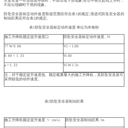
吊笼在某一作业高度停留时，不应出现下滑现象
;在空中再次起动上升时，
不应出现瞬时下滑的现象。
防坠安全器标定动作速度取值范围应符合表
1的规定;渐进式防坠安全器的
制动距离应符合表2的规定。
表
1防坠安全器标定动作速度
单位为米每秒
施工升降机额定提升速度口
防坠安全器标定动作速度
,
Vi
77
W 0.
60
V1
<
1.00
0.
60 <
1.
33
Vi
40
a
>
1.
33
Vi W 1.3v
注：对于额定提升速度低、额定载重量大的施工升降机，其防坠安圣器可
采用较低的动作速度。
表
2防坠安全器制动距离
施工升降机额定提升速度
^/（m/s）
防坠安全器制动距离
/m