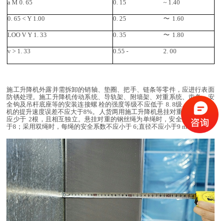
a M 0.
65
0.
15
~
1.40
0.
65 <
Y 1.00
0.
25
〜
1.60
LOO
V
Y 1.
33
0.
35
〜
1.80
v
>
1.
33
0.55
-
2.
00
施工升降机外露并需拆卸的销轴、垫圈、把手、链条等零件，应进行表面
防锈处理。
施工升降机传动系统、导轨架、附墙架、对重系统、齿条、安
全钩及吊杆底座等的安装连接螺 栓的强度等级不应低于
8.
8级。施工升降
机的提升速度误差不应大于8%。
人货两用施工升降机悬挂对重的钢丝绳不
应少于
2根，且相互独立。
悬挂对重的钢丝绳为单绳时，安全系数不应小
于8；采用双绳时，每绳的安全系数不应小于 6;直径不应小于9
mmD。