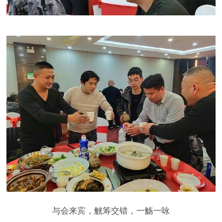
与会来宾，觥筹交错，一觞一咏