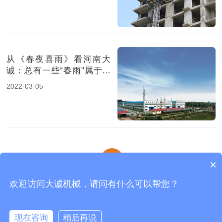
从《春夜喜雨》看河南大
诚：总有一些“春雨”属于大
诚工人
2022-03-05
×
欢迎访问大诚机械，请问有什么可以帮您？
齿条式物料机
|
物料机
|
施工电梯
|
网站地图
河南大诚机械制造有限公司 版权所有
现在咨询
稍后再说