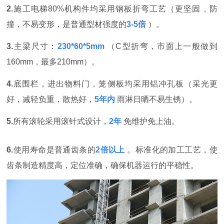
2.
施工电梯
80%机构件均采用钢板折弯工艺（更坚固，防
撞，不易变形，是普通型材强度的
3-5倍
）。
3.
主梁尺寸：
230*60*5mm
（C型折弯，市面上一般做到
160mm，最多210mm）。
4.
底围栏，进出物料门，笼侧板均采用铝冲孔板（采光更
好，减轻负重，散热好，
5年内
雨淋日晒不易生锈）。
5.
所有滚轮采用滚针式设计，
2年
免维护免上油。
6.
使用寿命是普通齿条的
2倍以上
。标准化的加工工艺，使
齿条制造精度高，定位准确，确保机器运行的平稳性
。