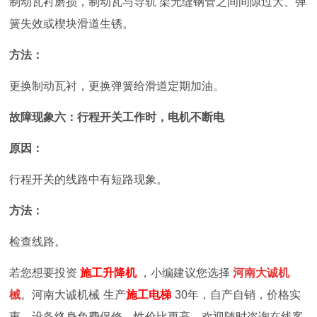
制动瓦衬磨损，制动瓦与导轨
架无缝钢管之间间隙过大、弹
簧失效或楔块滑道生锈。
方法：
更换制动瓦衬，更换弹簧给滑道定期加油。
故障现象六：行程开关工作时，电机不断电
原因：
行程开关的线路中有短路现象。
方法：
检查线路。
若您想要投资
施工升降机
，小编建议您选择
河南大诚机
械
。河南大诚机械
生产
施工电梯
30年，
自产自销，价格实
惠，设备终身免费保修，性价比更高，欢迎随时咨询在线客