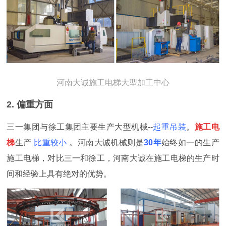
河南大诚施工电梯大型加工中心
2. 偏重方面
三一集团与徐工集团主要生产大型机械
--
起重吊装
。
施工电
梯
生产
比重较小
。
河南大诚机械则是
30年
始终如一的生产
施工电梯，对比三一和徐工，河南大诚在施工电梯的生产时
间和经验上具有绝对的优势
。