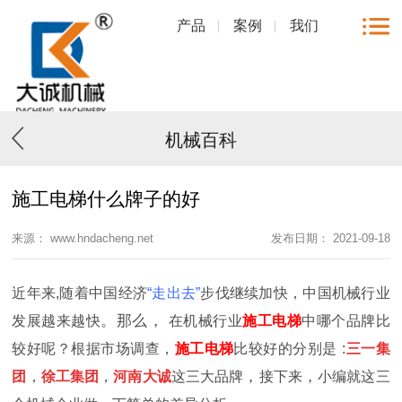
产品
案例
我们
机械百科
施工电梯什么牌子的好
来源： www.hndacheng.net
发布日期： 2021-09-18
近年来
,
随着中国经济
“走出去”
步伐继续加快，
中国机械行业
。那么，
发展越来越快
在机械行业
施工电梯
中哪个品牌比
较好呢？根据市场调查，
施工电梯
比较好的分别是
:
三一集
，
，
团
，
徐工集团
，
河南大诚
这三大品牌
接下来
小编就这三