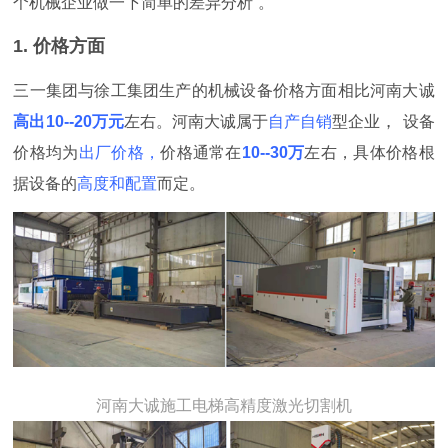
个机械企业做一下简单的差异分析
。
1. 价格方面
三一集团与徐工集团生产的机械设备
价格方面相比河南大诚
，
高出10--20万元
左右
。
河南大诚属于
自产自销
型企业
设备
价格均为
出厂价格，
价格通常在
10--30万
左右，具体价格根
据设备的
高度和配置
而定。
河南大诚施工电梯高精度激光切割机