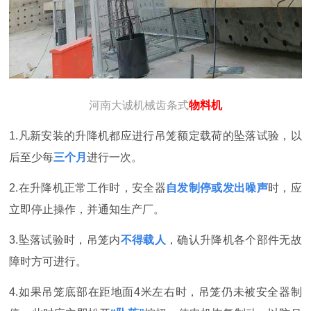
河南大诚机械齿条式
物料机
1.凡新安装的升降机都应进行吊笼额定载荷的坠落试验，以
后至少每
三个月
进行一次。
2.在升降机正常工作时，安全器
自发制停或发出噪声
时，应
立即停止操作，并通知生产厂。
3.坠落试验时，吊笼内
不得载人
，确认升降机各个部件无故
障时方可进行。
4.
如果吊笼底部在距地面
4米左右时，吊笼仍未被安全器制