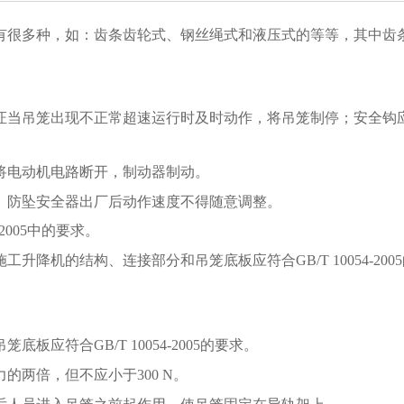
有很多种，如：齿条齿轮式、钢丝绳式和液压式的等等，其中齿
证当吊笼出现不正常超速运行时及时动作，将吊笼制停；安全钩
将电动机电路断开，制动器制动。
。防坠安全器出厂后动作速度不得随意调整。
54-2005中的要求。
施工升降机的结构、连接部分和吊笼底板应符合
GB/T 10054-
吊笼底板应符合
GB/T 10054-2005的要求。
力的两倍，但不应小于
300 N。
后人员进入吊笼之前起作用，使吊笼固定在导轨架上。