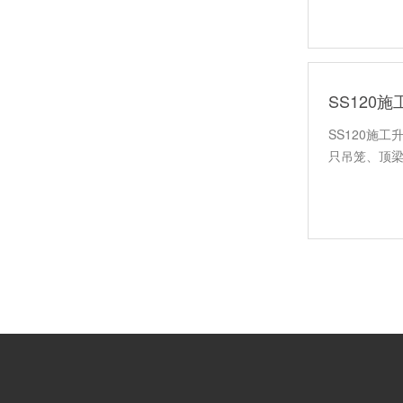
SS120
SS120施
只吊笼、顶